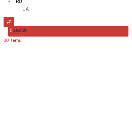
RU
UA
Search
0
0 items