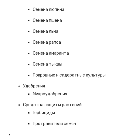
Семена люпина
Семена пшена
Семена льна
Семена рапса
Семена амаранта
Семена тыквы
Покровные и сидератные культуры
Удобрения
Микроудобрения
Средства защиты растений
Гербициды
Протравители семян