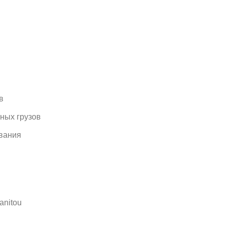
в
ных грузов
ования
anitou