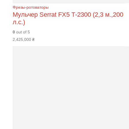
Фрезы-ротоваторы
Мульчер Serrat FХ5 Т-2300 (2,3 м.,200
л.с.)
0
out of 5
2,425,000
₴