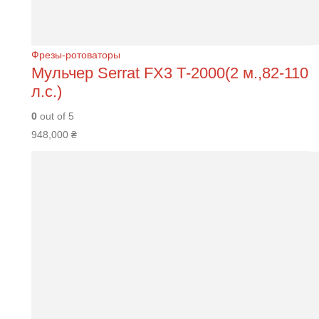
Фрезы-ротоваторы
Мульчер Serrat FХ3 Т-2000(2 м.,82-110
л.с.)
0
out of 5
948,000
₴