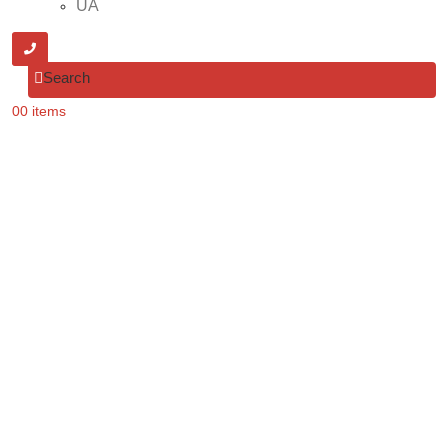
UA
Search
0
0 items