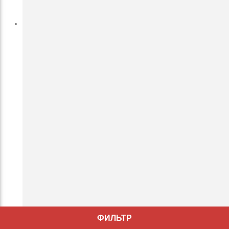
Фрезы-ротоваторы
ФИЛЬТР
Фреза-ротоватор Suokone MeriCrusher