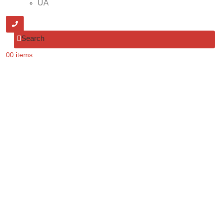
UA
Search
0
0 items