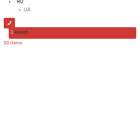
RU
UA
Search
0
0 items