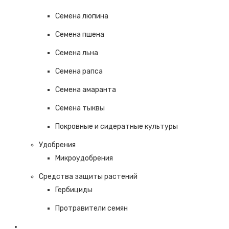
Семена люпина
Семена пшена
Семена льна
Семена рапса
Семена амаранта
Семена тыквы
Покровные и сидератные культуры
Удобрения
Микроудобрения
Средства защиты растений
Гербициды
Протравители семян