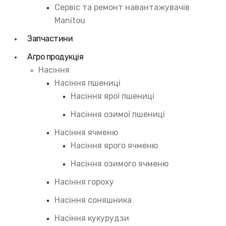
Сервіс та ремонт навантажувачів
Manitou
Запчастини
Агро продукція
Насіння
Насіння пшениці
Насіння ярої пшениці
Насіння озимої пшениці
Насіння ячменю
Насіння ярого ячменю
Насіння озимого ячменю
Насіння гороху
Насіння соняшника
Насіння кукурудзи