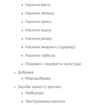
Насіння вівса
Насіння люпину
Насіння просо
Насіння льону
Насіння ріпаку
Насіння амаранту (щириці)
Насіння гарбуза
Покровні і сидератні культури
Добрива
Мікродобрива
Засоби захисту рослин
Гербіциди
Протруйники насіння