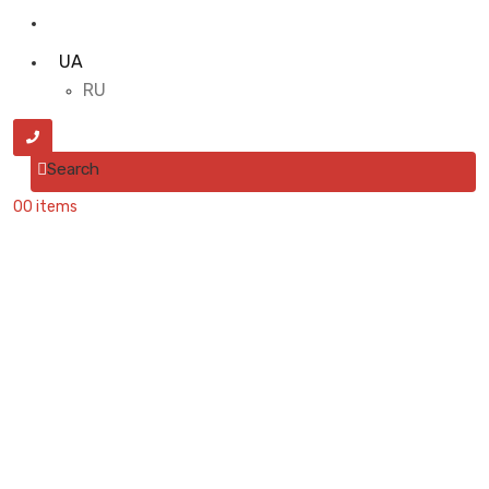
UA
RU
Search
0
0 items