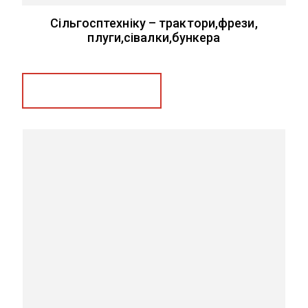
Сільгосптехніку – трактори,фрези,
плуги,сівалки,бункера
Замовити послугу