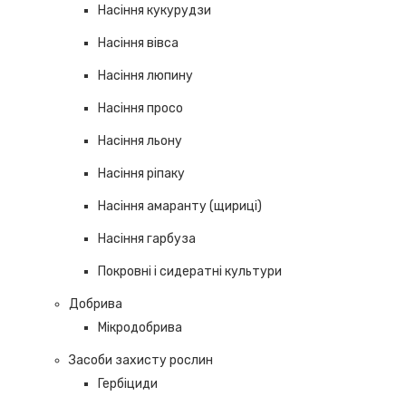
Насіння кукурудзи
Насіння вівса
Насіння люпину
Насіння просо
Насіння льону
Насіння ріпаку
Насіння амаранту (щириці)
Насіння гарбуза
Покровні і сидератні культури
Добрива
Мікродобрива
Засоби захисту рослин
Гербіциди