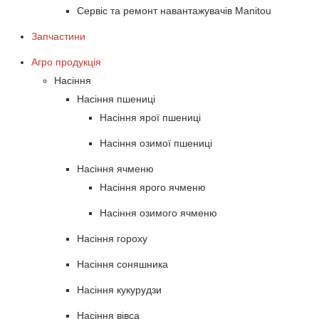
Сервіс та ремонт навантажувачів Manitou
Запчастини
Агро продукція
Насіння
Насіння пшениці
Насіння ярої пшениці
Насіння озимої пшениці
Насіння ячменю
Насіння ярого ячменю
Насіння озимого ячменю
Насіння гороху
Насіння соняшника
Насіння кукурудзи
Насіння вівса