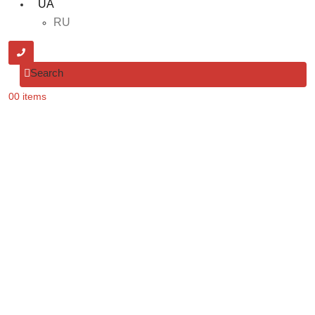
UA
RU
Search
0
0 items