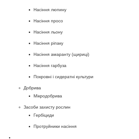
Насіння люпину
Насіння просо
Насіння льону
Насіння ріпаку
Насіння амаранту (щириці)
Насіння гарбуза
Покровні і сидератні культури
Добрива
Мікродобрива
Засоби захисту рослин
Гербіциди
Протруйники насіння