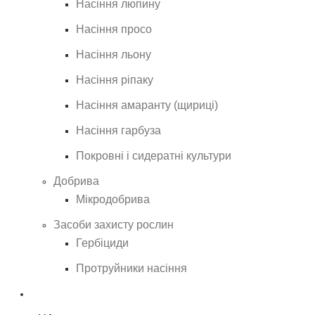
Насіння люпину
Насіння просо
Насіння льону
Насіння ріпаку
Насіння амаранту (щириці)
Насіння гарбуза
Покровні і сидератні культури
Добрива
Мікродобрива
Засоби захисту рослин
Гербіциди
Протруйники насіння