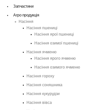
Запчастини
Агро продукція
Насіння
Насіння пшениці
Насіння ярої пшениці
Насіння озимої пшениці
Насіння ячменю
Насіння ярого ячменю
Насіння озимого ячменю
Насіння гороху
Насіння соняшника
Насіння кукурудзи
Насіння вівса